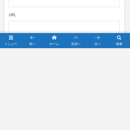
URL
メニュー
前へ
ホーム
先頭へ
次へ
検索
次回のコメントで使用するためブラウザーに自分の名前、メ
ールアドレス、サイトを保存する。
HOME
お知らせ , …
【36期生】第５７回日本少年野球選手権大会 京都予
チーム紹介