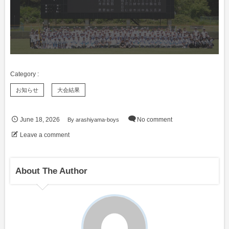
お知らせ
大会結果
June
18
,
2026
By
arashiyama-boys
No comment
Leave a comment
About The Author