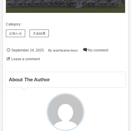
お知らせ
大会結果
September
24
,
2025
By
arashiyama-boys
No comment
Leave a comment
About The Author