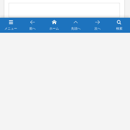
次回のコメントで使用するためブラウザーに自分の名前、メ
メニュー
前へ
ホーム
先頭へ
次へ
検索
ールアドレス、サイトを保存する。
HOME
お知らせ , …
【36期生】関西秋季大会 京都府予選 優勝!!
チーム紹介
スタッフ紹介